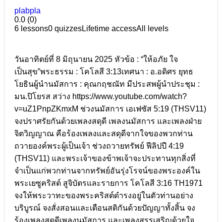
plabpla
0.0
(0)
6 lessons
0 quizzes
Lifetime access
All levels
วันอาทิตย์ที่ 8 มิถุนายน 2025 หัวข้อ : “ให้อภัย ใจ
เป็นสุข”พระธรรม : โคโลสี 3:13เทศนา : อ.อดิศร ยุทธ
โยธินผู้นำนมัสการ : คุณกฤชณัท มีประสพผู้นำประชุม :
มน.ปิโยรส สว่าง https://www.youtube.com/watch?
v=uZ1PnpZKmxM ช่วงนมัสการ เอเฟซัส 5:19 (THSV11)
จงปราศรัยกันด้วยเพลงสดุดี เพลงนมัสการ และเพลงฝ่าย
จิตวิญญาณ คือร้องเพลงและสดุดีจากใจของพวกท่าน
ถวายองค์พระผู้เป็นเจ้า ช่วงถวายทรัพย์ ฟีลิปปี 4:19
(THSV11) และพระเจ้าของข้าพเจ้าจะประทานทุกสิ่งที่
จำเป็นแก่พวกท่านจากทรัพย์อันรุ่งโรจน์ของพระองค์ใน
พระเยซูคริสต์ สูจิบัตรและรายการ โคโลสี 3:16 TH1971
จงให้พระวาทะของพระคริสต์ดำรงอยู่ในตัวท่านอย่าง
บริบูรณ์ จงสั่งสอนและเตือนสติกันด้วยปัญญาทั้งสิ้น จง
ร้องเพลงสดุดีเพลงนมัสการ และเพลงสรรเสริญด้วยใจ