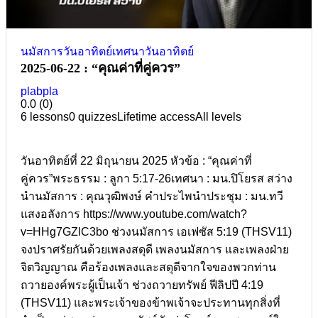
นมัสการวันอาทิตย์
เทศนาวันอาทิตย์
2025-06-22 : “คุณค่าที่คู่ควร”
plabpla
0.0
(0)
6 lessons
0 quizzes
Lifetime access
All levels
วันอาทิตย์ที่ 22 มิถุนายน 2025 หัวข้อ : “คุณค่าที่
คู่ควร”พระธรรม : ลูกา 5:17-26เทศนา : มน.ปิโยรส สว่าง
นำนมัสการ : คุณวุฒิพงษ์ คำประไพนำประชุม : มน.ทวี
แสงอลังการ https://www.youtube.com/watch?
v=HHg7GZlC3bo ช่วงนมัสการ เอเฟซัส 5:19 (THSV11)
จงปราศรัยกันด้วยเพลงสดุดี เพลงนมัสการ และเพลงฝ่าย
จิตวิญญาณ คือร้องเพลงและสดุดีจากใจของพวกท่าน
ถวายองค์พระผู้เป็นเจ้า ช่วงถวายทรัพย์ ฟีลิปปี 4:19
(THSV11) และพระเจ้าของข้าพเจ้าจะประทานทุกสิ่งที่