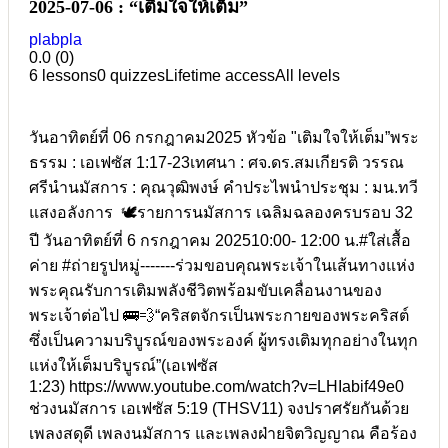
2025-07-06 : “เติมใจให้เต็ม”
plabpla
0.0
(0)
6 lessons
0 quizzes
Lifetime access
All levels
วันอาทิตย์ที่ 06 กรกฎาคม2025 หัวข้อ "เติมใจให้เต็ม”พระ
ธรรม : เอเฟซัส 1:17-23เทศนา : ศจ.ดร.สมเกียรติ วรรณ
ศรีนำนมัสการ : คุณวุฒิพงษ์ คำประไพนำประชุม : มน.ทวี
แสงอลังการ 🕊️รายการนมัสการ เฉลิมฉลองครบรอบ 32
ปี วันอาทิตย์ที่ 6 กรกฎาคม 202510:00- 12:00 น.#ใส่เสื้อ
ค่าย #ถ่ายรูปหมู่-------ร่วมขอบคุณพระเจ้าในเส้นทางแห่ง
พระคุณรับการเติมพลังชีวิตพร้อมขับเคลื่อนงานของ
พระเจ้าต่อไป 🚌💨“คริสตจักรเป็นพระกายของพระคริสต์
ซึ่งเป็นความบริบูรณ์ของพระองค์ ผู้ทรงเติมทุกอย่างในทุก
แห่งให้เต็มบริบูรณ์”‭‭(เอเฟซัส‬
‭1‬:‭23‬) https://www.youtube.com/watch?v=LHIabif49e0
ช่วงนมัสการ เอเฟซัส 5:19 (THSV11) จงปราศรัยกันด้วย
เพลงสดุดี เพลงนมัสการ และเพลงฝ่ายจิตวิญญาณ คือร้อง