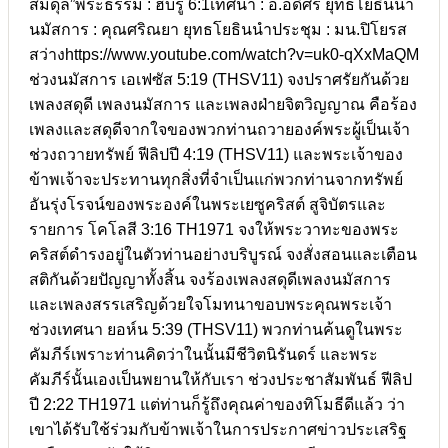
สมดุล”พระธรรม : ฮีบรู 6:1เทศนา : อ.อดิศร ยุทธโยธินนำ
นมัสการ : คุณศริณยา ยุทธโยธินนำประชุม : มน.ปิโยรส
สว่างhttps://www.youtube.com/watch?v=uk0-qXxMaQM
ช่วงนมัสการ เอเฟซัส 5:19 (THSV11) จงปราศรัยกันด้วย
เพลงสดุดี เพลงนมัสการ และเพลงฝ่ายจิตวิญญาณ คือร้อง
เพลงและสดุดีจากใจของพวกท่านถวายองค์พระผู้เป็นเจ้า
ช่วงถวายทรัพย์ ฟีลิปปี 4:19 (THSV11) และพระเจ้าของ
ข้าพเจ้าจะประทานทุกสิ่งที่จำเป็นแก่พวกท่านจากทรัพย์
อันรุ่งโรจน์ของพระองค์ในพระเยซูคริสต์ สูจิบัตรและ
รายการ โคโลสี 3:16 TH1971 จงให้พระวาทะของพระ
คริสต์ดำรงอยู่ในตัวท่านอย่างบริบูรณ์ จงสั่งสอนและเตือน
สติกันด้วยปัญญาทั้งสิ้น จงร้องเพลงสดุดีเพลงนมัสการ
และเพลงสรรเสริญด้วยใจโมทนาขอบพระคุณพระเจ้า
ช่วงเทศนา ยอห์น 5:39 (THSV11) พวกท่านค้นดูในพระ
คัมภีร์เพราะท่านคิดว่าในนั้นมีชีวิตนิรันดร์ และพระ
คัมภีร์นั้นเองเป็นพยานให้กับเรา ช่วงประชาสัมพันธ์ ฟีลิป
ปี 2:22 TH1971 แต่ท่านก็รู้ถึงคุณค่าของทิโมธีดีแล้ว ว่า
เขาได้รับใช้ร่วมกับข้าพเจ้าในการประกาศข่าวประเสริฐ