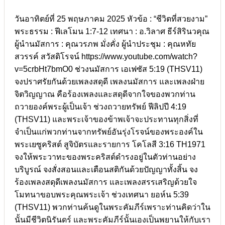
วันอาทิตย์ที่ 25 พฤษภาคม 2025 หัวข้อ : “ชีวิตที่สวยงาม”
พระธรรม : ฟีเลโมน 1:7-12 เทศนา : อ.วิลาศ ธีร์สิรินวคุณ
ผู้นำนมัสการ : คุณวรภพ มั่งคั่ง ผู้นำประชุม : คุณหทัย
สวรรค์ สวัสดิโรจน์ https://www.youtube.com/watch?
v=5crbHt7bmO0 ช่วงนมัสการ เอเฟซัส 5:19 (THSV11)
จงปราศรัยกันด้วยเพลงสดุดี เพลงนมัสการ และเพลงฝ่าย
จิตวิญญาณ คือร้องเพลงและสดุดีจากใจของพวกท่าน
ถวายองค์พระผู้เป็นเจ้า ช่วงถวายทรัพย์ ฟีลิปปี 4:19
(THSV11) และพระเจ้าของข้าพเจ้าจะประทานทุกสิ่งที่
จำเป็นแก่พวกท่านจากทรัพย์อันรุ่งโรจน์ของพระองค์ใน
พระเยซูคริสต์ สูจิบัตรและรายการ โคโลสี 3:16 TH1971
จงให้พระวาทะของพระคริสต์ดำรงอยู่ในตัวท่านอย่าง
บริบูรณ์ จงสั่งสอนและเตือนสติกันด้วยปัญญาทั้งสิ้น จง
ร้องเพลงสดุดีเพลงนมัสการ และเพลงสรรเสริญด้วยใจ
โมทนาขอบพระคุณพระเจ้า ช่วงเทศนา ยอห์น 5:39
(THSV11) พวกท่านค้นดูในพระคัมภีร์เพราะท่านคิดว่าใน
นั้นมีชีวิตนิรันดร์ และพระคัมภีร์นั้นเองเป็นพยานให้กับเรา