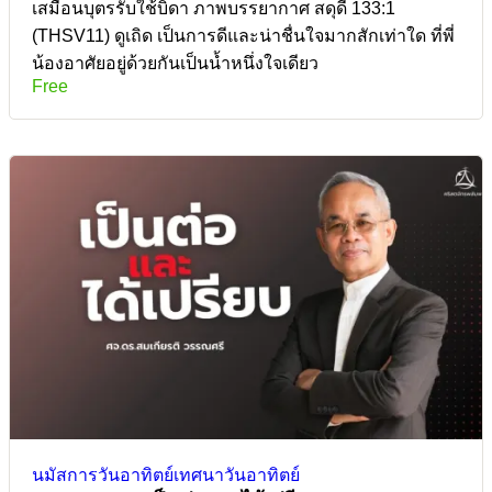
เสมือนบุตรรับใช้บิดา ภาพบรรยากาศ สดุดี 133:1
(THSV11) ดูเถิด เป็นการดีและน่าชื่นใจมากสักเท่าใด ที่พี่
น้องอาศัยอยู่ด้วยกันเป็นน้ำหนึ่งใจเดียว
Free
นมัสการวันอาทิตย์
เทศนาวันอาทิตย์