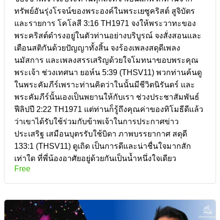
ทรัพย์อันรุ่งโรจน์ของพระองค์ในพระเยซูคริสต์ สูจิบัตร
และรายการ โคโลสี 3:16 TH1971 จงให้พระวาทะของ
พระคริสต์ดำรงอยู่ในตัวท่านอย่างบริบูรณ์ จงสั่งสอนและ
เตือนสติกันด้วยปัญญาทั้งสิ้น จงร้องเพลงสดุดีเพลง
นมัสการ และเพลงสรรเสริญด้วยใจโมทนาขอบพระคุณ
พระเจ้า ช่วงเทศนา ยอห์น 5:39 (THSV11) พวกท่านค้นดู
ในพระคัมภีร์เพราะท่านคิดว่าในนั้นมีชีวิตนิรันดร์ และ
พระคัมภีร์นั้นเองเป็นพยานให้กับเรา ช่วงประชาสัมพันธ์
ฟีลิปปี 2:22 TH1971 แต่ท่านก็รู้ถึงคุณค่าของทิโมธีดีแล้ว
ว่าเขาได้รับใช้ร่วมกับข้าพเจ้าในการประกาศข่าว
ประเสริฐ เสมือนบุตรรับใช้บิดา ภาพบรรยากาศ สดุดี
133:1 (THSV11) ดูเถิด เป็นการดีและน่าชื่นใจมากสัก
เท่าใด ที่พี่น้องอาศัยอยู่ด้วยกันเป็นน้ำหนึ่งใจเดียว
Free