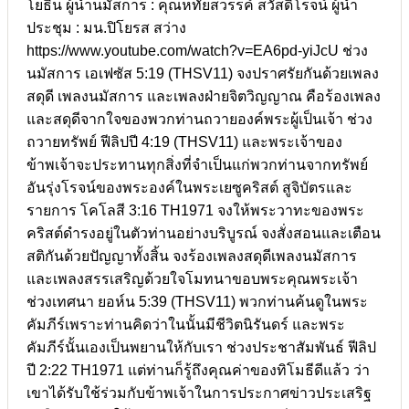
โยธิน ผู้นำนมัสการ : คุณหทัยสวรรค์ สวัสดิโรจน์ ผู้นำ
ประชุม : มน.ปิโยรส สว่าง
https://www.youtube.com/watch?v=EA6pd-yiJcU ช่วง
นมัสการ เอเฟซัส 5:19 (THSV11) จงปราศรัยกันด้วยเพลง
สดุดี เพลงนมัสการ และเพลงฝ่ายจิตวิญญาณ คือร้องเพลง
และสดุดีจากใจของพวกท่านถวายองค์พระผู้เป็นเจ้า ช่วง
ถวายทรัพย์ ฟีลิปปี 4:19 (THSV11) และพระเจ้าของ
ข้าพเจ้าจะประทานทุกสิ่งที่จำเป็นแก่พวกท่านจากทรัพย์
อันรุ่งโรจน์ของพระองค์ในพระเยซูคริสต์ สูจิบัตรและ
รายการ โคโลสี 3:16 TH1971 จงให้พระวาทะของพระ
คริสต์ดำรงอยู่ในตัวท่านอย่างบริบูรณ์ จงสั่งสอนและเตือน
สติกันด้วยปัญญาทั้งสิ้น จงร้องเพลงสดุดีเพลงนมัสการ
และเพลงสรรเสริญด้วยใจโมทนาขอบพระคุณพระเจ้า
ช่วงเทศนา ยอห์น 5:39 (THSV11) พวกท่านค้นดูในพระ
คัมภีร์เพราะท่านคิดว่าในนั้นมีชีวิตนิรันดร์ และพระ
คัมภีร์นั้นเองเป็นพยานให้กับเรา ช่วงประชาสัมพันธ์ ฟีลิป
ปี 2:22 TH1971 แต่ท่านก็รู้ถึงคุณค่าของทิโมธีดีแล้ว ว่า
เขาได้รับใช้ร่วมกับข้าพเจ้าในการประกาศข่าวประเสริฐ