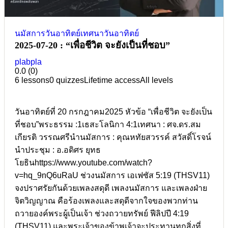
นมัสการวันอาทิตย์
เทศนาวันอาทิตย์
2025-07-20 : “เพื่อชีวิต จะยังเป็นที่ชอบ”
plabpla
0.0
(0)
6 lessons
0 quizzes
Lifetime access
All levels
วันอาทิตย์ที่ 20 กรกฎาคม2025 หัวข้อ “เพื่อชีวิต จะยังเป็น
ที่ชอบ”พระธรรม :1เธสะโลนิกา 4:1เทศนา : ศจ.ดร.สม
เกียรติ วรรณศรีนำนมัสการ : คุณหทัยสวรรค์ สวัสดิ์โรจน์
นำประชุม : อ.อดิศร ยุทธ
โยธินhttps://www.youtube.com/watch?
v=hq_9nQ6uRaU ช่วงนมัสการ เอเฟซัส 5:19 (THSV11)
จงปราศรัยกันด้วยเพลงสดุดี เพลงนมัสการ และเพลงฝ่าย
จิตวิญญาณ คือร้องเพลงและสดุดีจากใจของพวกท่าน
ถวายองค์พระผู้เป็นเจ้า ช่วงถวายทรัพย์ ฟีลิปปี 4:19
(THSV11) และพระเจ้าของข้าพเจ้าจะประทานทุกสิ่งที่