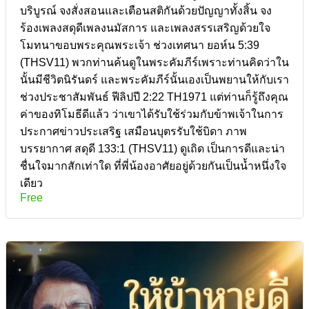
บริบูรณ์ จงสั่งสอนและเตือนสติกันด้วยปัญญาทั้งสิ้น จง
ร้องเพลงสดุดีเพลงนมัสการ และเพลงสรรเสริญด้วยใจ
โมทนาขอบพระคุณพระเจ้า ช่วงเทศนา ยอห์น 5:39
(THSV11) พวกท่านค้นดูในพระคัมภีร์เพราะท่านคิดว่าใน
นั้นมีชีวิตนิรันดร์ และพระคัมภีร์นั้นเองเป็นพยานให้กับเรา
ช่วงประชาสัมพันธ์ ฟีลิปปี 2:22 TH1971 แต่ท่านก็รู้ถึงคุณ
ค่าของทิโมธีดีแล้ว ว่าเขาได้รับใช้ร่วมกับข้าพเจ้าในการ
ประกาศข่าวประเสริฐ เสมือนบุตรรับใช้บิดา ภาพ
บรรยากาศ สดุดี 133:1 (THSV11) ดูเถิด เป็นการดีและน่า
ชื่นใจมากสักเท่าใด ที่พี่น้องอาศัยอยู่ด้วยกันเป็นน้ำหนึ่งใจ
เดียว
Free