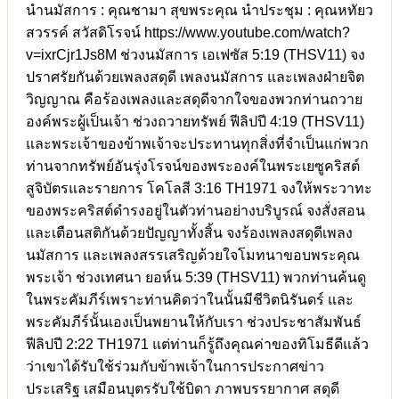
นำนมัสการ : คุณชามา สุขพระคุณ นำประชุม : คุณหทัยว
สวรรค์ สวัสดิโรจน์ https://www.youtube.com/watch?
v=ixrCjr1Js8M ช่วงนมัสการ เอเฟซัส 5:19 (THSV11) จง
ปราศรัยกันด้วยเพลงสดุดี เพลงนมัสการ และเพลงฝ่ายจิต
วิญญาณ คือร้องเพลงและสดุดีจากใจของพวกท่านถวาย
องค์พระผู้เป็นเจ้า ช่วงถวายทรัพย์ ฟีลิปปี 4:19 (THSV11)
และพระเจ้าของข้าพเจ้าจะประทานทุกสิ่งที่จำเป็นแก่พวก
ท่านจากทรัพย์อันรุ่งโรจน์ของพระองค์ในพระเยซูคริสต์
สูจิบัตรและรายการ โคโลสี 3:16 TH1971 จงให้พระวาทะ
ของพระคริสต์ดำรงอยู่ในตัวท่านอย่างบริบูรณ์ จงสั่งสอน
และเตือนสติกันด้วยปัญญาทั้งสิ้น จงร้องเพลงสดุดีเพลง
นมัสการ และเพลงสรรเสริญด้วยใจโมทนาขอบพระคุณ
พระเจ้า ช่วงเทศนา ยอห์น 5:39 (THSV11) พวกท่านค้นดู
ในพระคัมภีร์เพราะท่านคิดว่าในนั้นมีชีวิตนิรันดร์ และ
พระคัมภีร์นั้นเองเป็นพยานให้กับเรา ช่วงประชาสัมพันธ์
ฟีลิปปี 2:22 TH1971 แต่ท่านก็รู้ถึงคุณค่าของทิโมธีดีแล้ว
ว่าเขาได้รับใช้ร่วมกับข้าพเจ้าในการประกาศข่าว
ประเสริฐ เสมือนบุตรรับใช้บิดา ภาพบรรยากาศ สดุดี