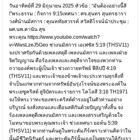
วันอาทิตย์ที่ 29 มิถุนายน 2025 หัวข้อ : “มันต้องอย่างนี้สิ
!”พระธรรม : กิจการ 9:15เทศนา : ศจ.สุนทร สุนทรธารา
วงศ์นำนมัสการ : คุณหทัยสวรรค์ สวัสดิโรจน์นำประชุม :
ผศ.นพ.คานัน สุข
พระคุณ https://www.youtube.com/watch?
v=WwsLzeJ5Geo ช่วงนมัสการ เอเฟซัส 5:19 (THSV11)
จงปราศรัยกันด้วยเพลงสดุดี เพลงนมัสการ และเพลงฝ่าย
จิตวิญญาณ คือร้องเพลงและสดุดีจากใจของพวกท่าน
ถวายองค์พระผู้เป็นเจ้า ช่วงถวายทรัพย์ ฟีลิปปี 4:19
(THSV11) และพระเจ้าของข้าพเจ้าจะประทานทุกสิ่งที่
จำเป็นแก่พวกท่านจากทรัพย์อันรุ่งโรจน์ของพระองค์ใน
พระเยซูคริสต์ สูจิบัตรและรายการ โคโลสี 3:16 TH1971
จงให้พระวาทะของพระคริสต์ดำรงอยู่ในตัวท่านอย่าง
บริบูรณ์ จงสั่งสอนและเตือนสติกันด้วยปัญญาทั้งสิ้น จง
ร้องเพลงสดุดีเพลงนมัสการ และเพลงสรรเสริญด้วยใจ
โมทนาขอบพระคุณพระเจ้า ช่วงเทศนา ยอห์น 5:39
(THSV11) พวกท่านค้นดูในพระคัมภีร์เพราะท่านคิดว่าใน
นั้นมีชีวิตนิรันดร์ และพระคัมภีร์นั้นเองเป็นพยานให้กับเรา