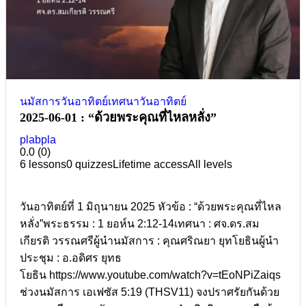
นมัสการวันอาทิตย์
เทศนาวันอาทิตย์
2025-06-01 : “ด้วยพระคุณที่ไหลหลั่ง”
plabpla
0.0
(0)
6 lessons
0 quizzes
Lifetime access
All levels
วันอาทิตย์ที่ 1 มิถุนายน 2025 หัวข้อ : “ด้วยพระคุณที่ไหล
หลั่ง”พระธรรม : 1 ยอห์น 2:12-14เทศนา : ศจ.ดร.สม
เกียรติ วรรณศรีผู้นำนมัสการ : คุณศริณยา ยุทโยธินผู้นำ
ประชุม : อ.อดิศร ยุทธ
โยธิน https://www.youtube.com/watch?v=tEoNPiZaiqs
ช่วงนมัสการ เอเฟซัส 5:19 (THSV11) จงปราศรัยกันด้วย