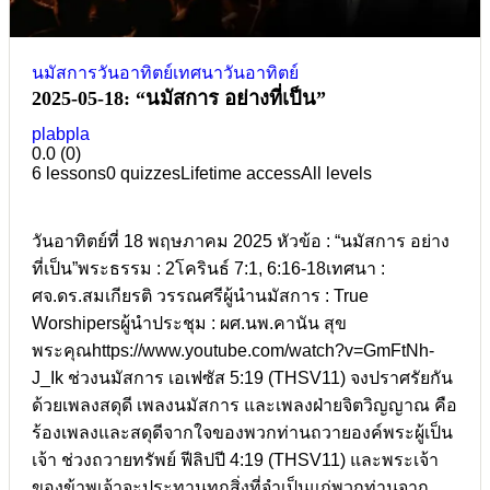
นมัสการวันอาทิตย์
เทศนาวันอาทิตย์
2025-05-18: “นมัสการ อย่างที่เป็น”
plabpla
0.0
(0)
6 lessons
0 quizzes
Lifetime access
All levels
วันอาทิตย์ที่ 18 พฤษภาคม 2025 หัวข้อ : “นมัสการ อย่าง
ที่เป็น”พระธรรม : 2โครินธ์ 7:1, 6:16-18เทศนา :
ศจ.ดร.สมเกียรติ วรรณศรีผู้นำนมัสการ : True
Worshipersผู้นำประชุม : ผศ.นพ.คานัน สุข
พระคุณhttps://www.youtube.com/watch?v=GmFtNh-
J_Ik ช่วงนมัสการ เอเฟซัส 5:19 (THSV11) จงปราศรัยกัน
ด้วยเพลงสดุดี เพลงนมัสการ และเพลงฝ่ายจิตวิญญาณ คือ
ร้องเพลงและสดุดีจากใจของพวกท่านถวายองค์พระผู้เป็น
เจ้า ช่วงถวายทรัพย์ ฟีลิปปี 4:19 (THSV11) และพระเจ้า
ของข้าพเจ้าจะประทานทุกสิ่งที่จำเป็นแก่พวกท่านจาก