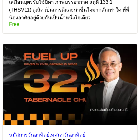
เสมือนบุตรรับใช้บิดา ภาพบรรยากาศ สดุดี 133:1
(THSV11) ดูเถิด เป็นการดีและน่าชื่นใจมากสักเท่าใด ที่พี่
น้องอาศัยอยู่ด้วยกันเป็นน้ำหนึ่งใจเดียว
Free
นมัสการวันอาทิตย์
เทศนาวันอาทิตย์