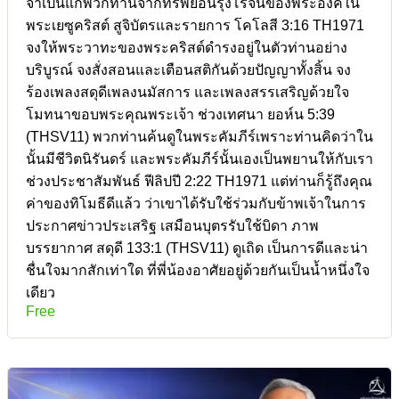
จำเป็นแก่พวกท่านจากทรัพย์อันรุ่งโรจน์ของพระองค์ใน
พระเยซูคริสต์ สูจิบัตรและรายการ โคโลสี 3:16 TH1971
จงให้พระวาทะของพระคริสต์ดำรงอยู่ในตัวท่านอย่าง
บริบูรณ์ จงสั่งสอนและเตือนสติกันด้วยปัญญาทั้งสิ้น จง
ร้องเพลงสดุดีเพลงนมัสการ และเพลงสรรเสริญด้วยใจ
โมทนาขอบพระคุณพระเจ้า ช่วงเทศนา ยอห์น 5:39
(THSV11) พวกท่านค้นดูในพระคัมภีร์เพราะท่านคิดว่าใน
นั้นมีชีวิตนิรันดร์ และพระคัมภีร์นั้นเองเป็นพยานให้กับเรา
ช่วงประชาสัมพันธ์ ฟีลิปปี 2:22 TH1971 แต่ท่านก็รู้ถึงคุณ
ค่าของทิโมธีดีแล้ว ว่าเขาได้รับใช้ร่วมกับข้าพเจ้าในการ
ประกาศข่าวประเสริฐ เสมือนบุตรรับใช้บิดา ภาพ
บรรยากาศ สดุดี 133:1 (THSV11) ดูเถิด เป็นการดีและน่า
ชื่นใจมากสักเท่าใด ที่พี่น้องอาศัยอยู่ด้วยกันเป็นน้ำหนึ่งใจ
เดียว
Free