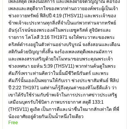
เพลงสดุดี เพลงนมัสการ และเพลงฝ่ายจิตวิญญาณ คือร้อง
เพลงและสดุดีจากใจของพวกท่านถวายองค์พระผู้เป็นเจ้า
ช่วงถวายทรัพย์ ฟีลิปปี 4:19 (THSV11) และพระเจ้าของ
ข้าพเจ้าจะประทานทุกสิ่งที่จำเป็นแก่พวกท่านจากทรัพย์
อันรุ่งโรจน์ของพระองค์ในพระเยซูคริสต์ สูจิบัตรและ
รายการ โคโลสี 3:16 TH1971 จงให้พระวาทะของพระ
คริสต์ดำรงอยู่ในตัวท่านอย่างบริบูรณ์ จงสั่งสอนและเตือน
สติกันด้วยปัญญาทั้งสิ้น จงร้องเพลงสดุดีเพลงนมัสการ
และเพลงสรรเสริญด้วยใจโมทนาขอบพระคุณพระเจ้า
ช่วงเทศนา ยอห์น 5:39 (THSV11) พวกท่านค้นดูในพระ
คัมภีร์เพราะท่านคิดว่าในนั้นมีชีวิตนิรันดร์ และพระ
คัมภีร์นั้นเองเป็นพยานให้กับเรา ช่วงประชาสัมพันธ์ ฟีลิป
ปี 2:22 TH1971 แต่ท่านก็รู้ถึงคุณค่าของทิโมธีดีแล้ว ว่า
เขาได้รับใช้ร่วมกับข้าพเจ้าในการประกาศข่าวประเสริฐ
เสมือนบุตรรับใช้บิดา ภาพบรรยากาศ สดุดี 133:1
(THSV11) ดูเถิด เป็นการดีและน่าชื่นใจมากสักเท่าใด ที่พี่
น้องอาศัยอยู่ด้วยกันเป็นน้ำหนึ่งใจเดียว
Free