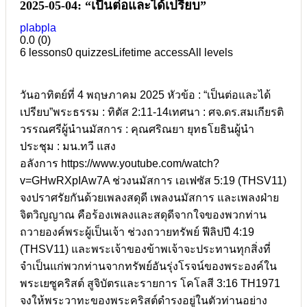
2025-05-04: “เป็นต่อและได้เปรียบ”
plabpla
0.0
(0)
6 lessons
0 quizzes
Lifetime access
All levels
วันอาทิตย์ที่ 4 พฤษภาคม 2025 หัวข้อ : “เป็นต่อและได้
เปรียบ”พระธรรม : ทิตัส 2:11-14เทศนา : ศจ.ดร.สมเกียรติ
วรรณศรีผู้นำนมัสการ : คุณศริณยา ยุทธโยธินผู้นำ
ประชุม : มน.ทวี แสง
อลังการ https://www.youtube.com/watch?
v=GHwRXpIAw7A ช่วงนมัสการ เอเฟซัส 5:19 (THSV11)
จงปราศรัยกันด้วยเพลงสดุดี เพลงนมัสการ และเพลงฝ่าย
จิตวิญญาณ คือร้องเพลงและสดุดีจากใจของพวกท่าน
ถวายองค์พระผู้เป็นเจ้า ช่วงถวายทรัพย์ ฟีลิปปี 4:19
(THSV11) และพระเจ้าของข้าพเจ้าจะประทานทุกสิ่งที่
จำเป็นแก่พวกท่านจากทรัพย์อันรุ่งโรจน์ของพระองค์ใน
พระเยซูคริสต์ สูจิบัตรและรายการ โคโลสี 3:16 TH1971
จงให้พระวาทะของพระคริสต์ดำรงอยู่ในตัวท่านอย่าง