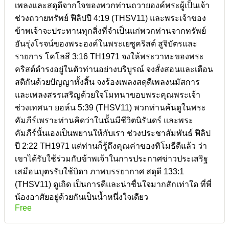
เพลงและสดุดีจากใจของพวกท่านถวายองค์พระผู้เป็นเจ้า
ช่วงถวายทรัพย์ ฟีลิปปี 4:19 (THSV11) และพระเจ้าของ
ข้าพเจ้าจะประทานทุกสิ่งที่จำเป็นแก่พวกท่านจากทรัพย์
อันรุ่งโรจน์ของพระองค์ในพระเยซูคริสต์ สูจิบัตรและ
รายการ โคโลสี 3:16 TH1971 จงให้พระวาทะของพระ
คริสต์ดำรงอยู่ในตัวท่านอย่างบริบูรณ์ จงสั่งสอนและเตือน
สติกันด้วยปัญญาทั้งสิ้น จงร้องเพลงสดุดีเพลงนมัสการ
และเพลงสรรเสริญด้วยใจโมทนาขอบพระคุณพระเจ้า
ช่วงเทศนา ยอห์น 5:39 (THSV11) พวกท่านค้นดูในพระ
คัมภีร์เพราะท่านคิดว่าในนั้นมีชีวิตนิรันดร์ และพระ
คัมภีร์นั้นเองเป็นพยานให้กับเรา ช่วงประชาสัมพันธ์ ฟีลิป
ปี 2:22 TH1971 แต่ท่านก็รู้ถึงคุณค่าของทิโมธีดีแล้ว ว่า
เขาได้รับใช้ร่วมกับข้าพเจ้าในการประกาศข่าวประเสริฐ
เสมือนบุตรรับใช้บิดา ภาพบรรยากาศ สดุดี 133:1
(THSV11) ดูเถิด เป็นการดีและน่าชื่นใจมากสักเท่าใด ที่พี่
น้องอาศัยอยู่ด้วยกันเป็นน้ำหนึ่งใจเดียว
Free