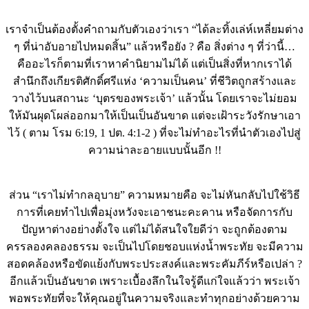
เราจำเป็นต้องตั้งคำถามกับตัวเองว่าเรา “ได้ละทิ้งเล่ห์เหลี่ยมต่าง
ๆ ที่น่าอับอายไปหมดสิ้น” แล้วหรือยัง ? คือ สิ่งต่าง ๆ ที่ว่านี้…
คืออะไรก็ตามที่เราหาคำนิยามไม่ได้ แต่เป็นสิ่งที่หากเราได้
สำนึกถึงเกียรติศักดิ์ศรีแห่ง ‘ความเป็นคน’ ที่ชีวิตถูกสร้างและ
วางไว้บนสถานะ ‘บุตรของพระเจ้า’ แล้วนั้น โดยเราจะไม่ยอม
ให้มันผุดโผล่ออกมาให้เป็นเป็นอันขาด แต่จะเฝ้าระวังรักษาเอา
ไว้ ( ตาม โรม 6:19, 1 ปต. 4:1-2 ) ที่จะไม่ทำอะไรที่นำตัวเองไปสู่
ความน่าละอายแบบนั้นอีก !!
ส่วน “เราไม่ทำกลอุบาย” ความหมายคือ จะไม่หันกลับไปใช้วิธี
การที่เคยทำไปเพื่อมุ่งหวังจะเอาชนะคะคาน หรือจัดการกับ
ปัญหาต่างอย่างตั้งใจ แต่ไม่ได้สนใจใยดีว่า จะถูกต้องตาม
ครรลองคลองธรรม จะเป็นไปโดยชอบแห่งน้ำพระทัย จะมีความ
สอดคล้องหรือขัดแย้งกับพระประสงค์และพระคัมภีร์หรือเปล่า ?
อีกแล้วเป็นอันขาด เพราะเบื้องลึกในใจรู้ดีแก่ใจแล้วว่า พระเจ้า
พอพระทัยที่จะให้คุณอยู่ในความจริงและทำทุกอย่างด้วยความ