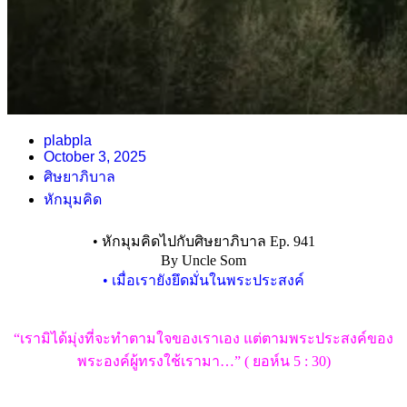
plabpla
October 3, 2025
ศิษยาภิบาล
หักมุมคิด
• หักมุมคิดไปกับศิษยาภิบาล Ep. 941
By Uncle Som
• เมื่อเรายังยึดมั่นในพระประสงค์
“เรามิได้มุ่งที่จะทำตามใจของเราเอง แต่ตามพระประสงค์ของ
พระองค์ผู้ทรงใช้เรามา…” ( ยอห์น 5 : 30)