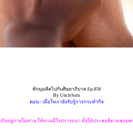
หักมุมคิดไปกับศิษยาภิบาล Ep.858
By UncleSom
ตอน : เมื่อใจเรายังรับรู้การกระทำกิจ
ำกิจอยู่ภายในท่าน ให้ท่านมีใจปรารถนา ทั้งให้ประพฤติตามชอบพร