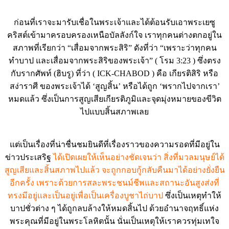
ก่อนที่เราจะมารับเชื่อในพระเจ้าและได้ต้อนรับเอาพระเยซู
คริสต์เข้ามาครอบครองเหนือบัลลังก์ใจ เราทุกคนต่างตกอยู่ใน
สภาพที่เรียกว่า “เสื่อมจากพระสิริ” ดังที่ว่า “เพราะว่าทุกคน
ทำบาป และเสื่อมจากพระสิริของพระเจ้า” ( โรม 3:23 ) ซึ่งตรง
กับรากศัพท์ (ฮิบรู) ที่ว่า ( ICK-CHABOD ) คือ เกียรติสิริ หรือ
สง่าราศี ของพระเจ้าได้ ‘สูญสิ้น’ หรือได้ถูก ‘พรากไปจากเรา’
หมดแล้ว ซึ่งเป็นการสูญเสียเกียรติภูมิและจุดมุ่งหมายของขีวิต
ไปแบบสิ้นสภาพเลย
แต่เป็นเรื่องที่น่าชื่นชมยินดีที่เรื่องราวของความรอดที่มีอยู่ใน
ข่าวประเสริฐ
ได้เปิดเผยให้เห็นอย่างชัดเจนว่า สิ่งที่มวลมนุษย์ได้
สูญเสียและสิ้นสภาพไปแล้ว จะถูกกอบกู้กลับคืนมาได้อย่างยั่งยืน
อีกครั้ง เพราะด้วยการสละพระชนม์ชีพและสถานะอันสูงส่งที่
ทรงมีอยู่และเป็นอยู่เพื่อเป็นเครื่องบูชาไถ่บาป
ซึ่งเป็นเหตุทำให้
บาปชั่วต่าง ๆ ได้ถูกลบล้างให้หมดสิ้นไป ด้วยอำนาจฤทธิ์แห่ง
พระคุณที่มีอยู่ในพระโลหิตนั้น นั่นเป็นเหตุให้เราควรทุ่มเทใจ