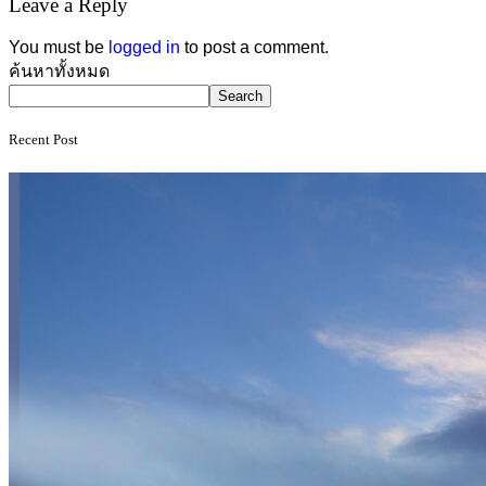
Leave a Reply
You must be
logged in
to post a comment.
Asides
ค้นหาทั้งหมด
Search
Recent Post