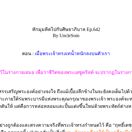
หักมุมคิดไปกับศิษยาภิบาล Ep.642
By UncleSom
ตอน :
เมื่อพระเจ้าทรงเทน้ำหนักลงบนตัวเรา
ร่างกายเสมอ เพื่อว่าชีวิตของพระเยซูคริสต์ จะปรากฏในร่างกายข
ะสรรเสริญพระองค์อย่างจงใจ ถึงแม้เบื้องลึกข้างในจะยังคงเต็มไปด
ป็นเพราะภายใต้ร่มพระบารมีแห่งพระคุณกรุณาของพระเจ้า พระองค์จะท
ดันให้ แต่คือการหล่อหลอมและปั้นแต่งขึ้นใหม่ด้วยพระหัตถ์ต่าง
่างถูกต้องและตรงความจริงที่พระเจ้าทรงกำหนดไว้ คือ “ฤทธิ์เดช” ที่