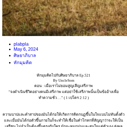
plabpla
May 6, 2024
ศิษยาภิบาล
หักมุมคิด
หักมุมคิดไปกับศิษยาภิบาล Ep.521
By UncleSom
ตอน : เมื่อเราไม่ยอมสูญเสีญเสรีภาพ
“จงดำเนินชีวิตอย่างคนมีเสรีภาพ แต่อย่าใช้เสรีภาพนั้นเป็นข้ออ้างเพื่อ
ทำความชั่ว….” ( 1 เปโตร 2:12 )
ความบาปและคำสาปของมันได้ก่อให้เกิดการคิดกบฏขึ้นในใจแบบไม่ทันตั้งตัว
และเมื่อมันได้ก่อตัวขึ้นภายในก็จะทำให้เชื่อในคำโกหกที่สัญญาว่าจะให้เป็น
เสรีชน ไม่จำเป็นต้องขึ้นตรงกับใคร มักจะหมกมุ่นและสนใจแต่ตัวเอง ส่งผล