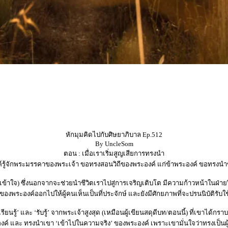
หักมุมคิดไปกับศิษยาภิบาล Ep.512
By UncleSom
ตอน : เมื่อเราเริ่มสูญเสียการทรงนำ
์รู้จักพระมรรคาของพระเจ้า ขอทรงสอนวิถีของพระองค์ แก่ข้าพระองค์ ขอทรงนำข้
งเข้าใจ) ซึ่งนอกจากจะช่วยนำชีวิตเราไปสู่การเจริญเติบโต มีความก้าวหน้าใ
องพระองค์ออกไปให้ผู้คนเห็นเป็นที่ประจักษ์ และยังมีศักยภาพที่จะปรนนิบัติรับใ
รียนรู้’ และ ‘รับรู้’ จากพระเจ้าสูงสุด (เหมือนผู้เขียนสดุดีบท/ตอนนี้) ที่เขาได้กร
ค์ และ ทรงนำเขา ‘เข้าไปในความจริง’ ของพระองค์ เพราะเขามั่นใจว่าทรงเป็นผ