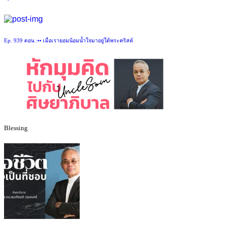
Ep. 939 ตอน :•• เมื่อเรายอมน้อมน้ำใจมาอยู่ใต้พระคริสต์
Blessing