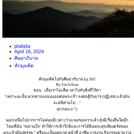
plabpla
April 16, 2024
ศิษยาภิบาล
หักมุมคิด
หักมุมคิดไปกับศิษยาภิบาล Ep.505
By UncleSom
ตอน : เมื่อเราไม่เสียเวลาไปกับสิ่งที่ไร้ค่า
“เพราะฉะนั้น พวกทานจงนบนอบต่อพระเจ้า จงต่อสู้กับมาร (ปฏิเสธ) แล้วมัน
จะหนีท่านไป…”
(ยากอบ 4:7)
นอกเหนือไปจากการไม่ค่อยมีเวลา (ว่าง) พอของเราแล้ว ยังมีเรื่องอื่นใดอีก
ไหมที่มัน ‘รบกวนใจ’ ทำให้การเข้าใกล้และการได้ยินพระสุรเสียงตรัสของ
พระเจ้ามีอุปสรรค ? หรือจะเป็นบทบาท หน้าที่ อาชีพ การงาน กิจกรรมยามว่าง