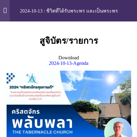
2024-10-13 : ชีวิตที่ได้รับพระพร และเป็นพระพร
Skip
Plabpla
to
content
3 items
สูจิบัตร/รายการ
นมัสการ
หน้าแรก
บทความ
หักมุมคิดไปกับลุงสม
Download
2024-10-13-Agenda
มุมพระพร
เพลงนมัสการ
รวมเทศนา 2025
รวมเทศนา 2024
ถวายทรัพย์
เพลงนม้สการ
รวมชุดเพลงนมัสการ ปี 2026
สูจิบัตร/รายการ
รวมชุดเพลงนมัสการ ปี 2025
เพลงนมัสการทั้งหมด
ทีมงานรับใช้
1 item
ทีมนมัสการคริสตจักร
เทศนา
Login
Activity